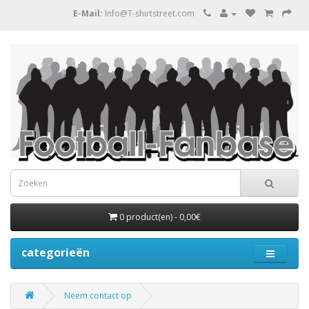
E-Mail:
Info@T-shirtstreet.com
0 product(en) - 0,00€
categorieën
Neem contact op